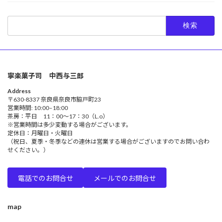
検
索:
寧楽菓子司 中西与三郎
Address
〒630-8337 奈良県奈良市脇戸町23
営業時間: 10:00–18:00
茶房：平日 11：00～17：30（L.o）
※営業時間は多少変動する場合がございます。
定休日：月曜日・火曜日
（祝日、夏季・冬季などの連休は営業する場合がございますのでお問い合わ
せください。）
電話でのお問合せ
メールでのお問合せ
map