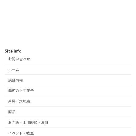
Site info
お問い合わせ
ホーム
店舗情報
季節の上生菓子
茶房「六坊庵」
商品
お赤飯・上用饅頭・お餅
イベント・教室