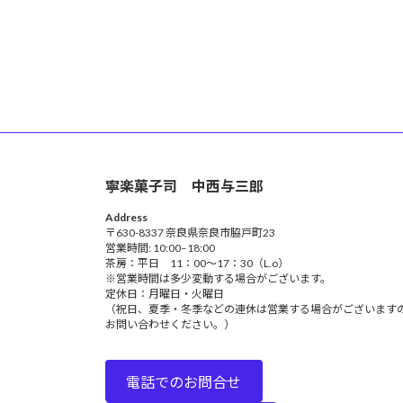
寧楽菓子司 中西与三郎
Address
〒630-8337 奈良県奈良市脇戸町23
営業時間: 10:00–18:00
茶房：平日 11：00～17：30（L.o）
※営業時間は多少変動する場合がございます。
定休日：月曜日・火曜日
（祝日、夏季・冬季などの連休は営業する場合がございます
お問い合わせください。）
電話でのお問合せ