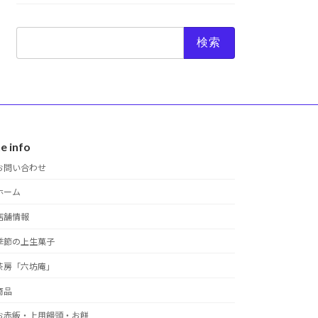
検
索:
te info
お問い合わせ
ホーム
店舗情報
季節の上生菓子
茶房「六坊庵」
商品
お赤飯・上用饅頭・お餅