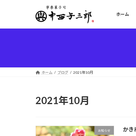
コ
ナ
ン
ビ
ホーム
テ
ゲ
ン
ー
ツ
シ
へ
ョ
ス
ン
キ
に
ッ
移
プ
動
ホーム
ブログ
2021年10月
2021年10月
かき
お知らせ