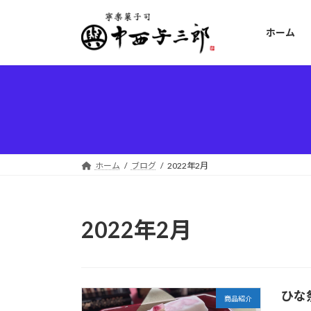
コ
ナ
ン
ビ
ホーム
テ
ゲ
ン
ー
ツ
シ
へ
ョ
ス
ン
キ
に
ッ
移
プ
動
ホーム
ブログ
2022年2月
2022年2月
ひな
商品紹介