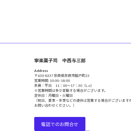
寧楽菓子司 中西与三郎
Address
〒630-8337 奈良県奈良市脇戸町23
営業時間: 10:00–18:00
茶房：平日 11：00～17：30（L.o）
※営業時間は多少変動する場合がございます。
定休日：月曜日・火曜日
（祝日、夏季・冬季などの連休は営業する場合がございます
お問い合わせください。）
電話でのお問合せ