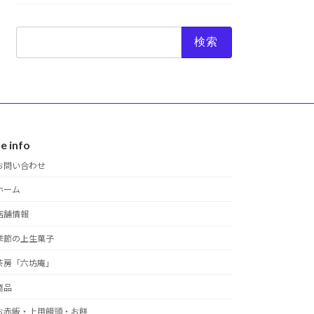
検
索:
te info
お問い合わせ
ホーム
店舗情報
季節の上生菓子
茶房「六坊庵」
商品
お赤飯・上用饅頭・お餅