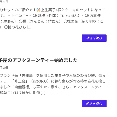
2月21日
りセットのご紹介です
上生菓子4個とケーキのセットになって
す。 ～上生菓子～ 〇お雛様（外郎：白小豆あん） 〇お内裏様
：粒あん） 〇橘（きんとん：粒あん） 〇桃の花（練り切り：こ
） 〇桃の花びら […]
続きを読む
子屋のアフタヌーンティー始めました
2月10日
ブランド苺「古都華」を使用した生菓子や人気のわらび餅、奈良
テラ、「修二会」（お水取り）に練行衆らが作る椿の造花を模し
ました「南無観椿」も華やかに添え、さらにアフタヌーンティー
和菓子も彩り豊かに創作 […]
続きを読む