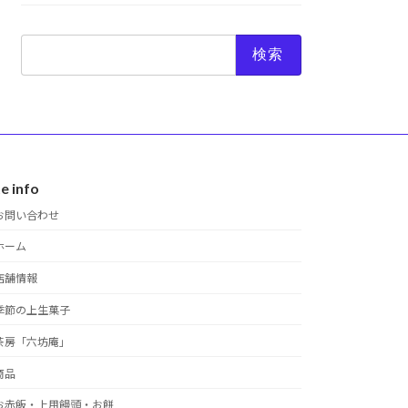
検
索:
te info
お問い合わせ
ホーム
店舗情報
季節の上生菓子
茶房「六坊庵」
商品
お赤飯・上用饅頭・お餅