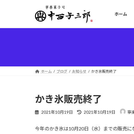
コ
ナ
ン
ビ
ホーム
テ
ゲ
ン
ー
ツ
シ
へ
ョ
ス
ン
キ
に
ッ
移
プ
動
ホーム
ブログ
お知らせ
かき氷販売終了
かき氷販売終了
最
2021年10月19日
2021年10月19日
寧
終
更
今年のかき氷は10月20日（水）までの販売に
新