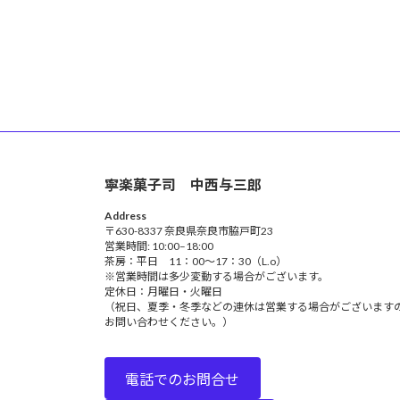
寧楽菓子司 中西与三郎
Address
〒630-8337 奈良県奈良市脇戸町23
営業時間: 10:00–18:00
茶房：平日 11：00～17：30（L.o）
※営業時間は多少変動する場合がございます。
定休日：月曜日・火曜日
（祝日、夏季・冬季などの連休は営業する場合がございます
お問い合わせください。）
電話でのお問合せ