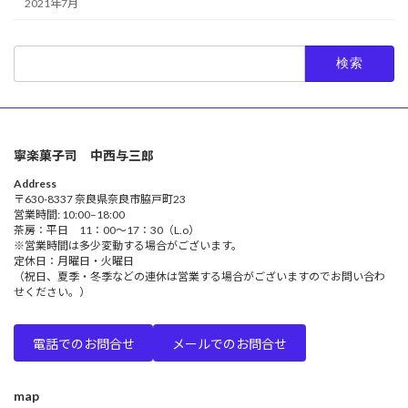
2021年7月
検
索:
寧楽菓子司 中西与三郎
Address
〒630-8337 奈良県奈良市脇戸町23
営業時間: 10:00–18:00
茶房：平日 11：00～17：30（L.o）
※営業時間は多少変動する場合がございます。
定休日：月曜日・火曜日
（祝日、夏季・冬季などの連休は営業する場合がございますのでお問い合わ
せください。）
電話でのお問合せ
メールでのお問合せ
map