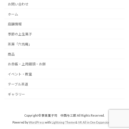
お問い合わせ
ホーム
店舗情報
季節の上生菓子
茶房「六坊庵」
商品
お赤飯・上用饅頭・お餅
イベント・教室
テーブル茶道
ギャラリー
Copyright © 寧楽菓子司 中西与三郎 All Rights Reserved.
Powered by
WordPress
with
Lightning Theme
&
VK All in One Expansion Unit