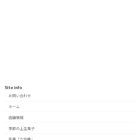
Site info
お問い合わせ
ホーム
店舗情報
季節の上生菓子
茶房「六坊庵」