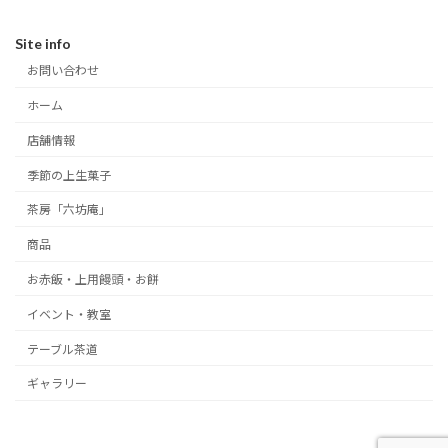
Site info
お問い合わせ
ホーム
店舗情報
季節の上生菓子
茶房「六坊庵」
商品
お赤飯・上用饅頭・お餅
イベント・教室
テーブル茶道
ギャラリー